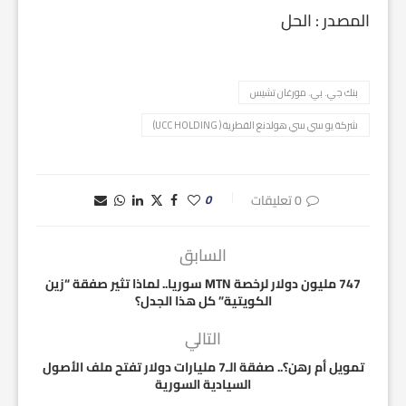
المصدر : الحل
بنك جي. بي. مورغان تشيس
شركة يو سي سي هولدنغ القطرية ( UCC HOLDING)
0 تعليقات
0
السابق
747 مليون دولار لرخصة MTN سوريا.. لماذا تثير صفقة “زين
الكويتية” كل هذا الجدل؟
التالي
تمويل أم رهن؟.. صفقة الـ7 مليارات دولار تفتح ملف الأصول
السيادية السورية