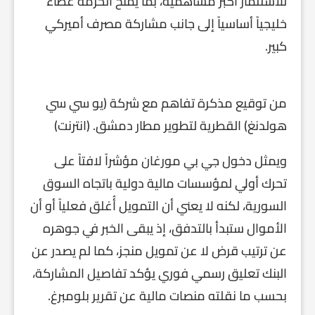
للاستثمار أكبر مساهميه، بما يمنح الحزمة غطاءً
خليجياً أساسياً إلى جانب مشاركة مصرف أميركي
كبير.
من توقيع مذكرة تفاهم مع شركة (يو سي سي
هولدنغ) القطرية لتطوير مطار دمشق. (انترنت)
ويمثل دخول جي بي مورغان مؤشراً لافتاً على
تحرك أولي لمؤسسات مالية دولية باتجاه السوق
السورية، لكنه لا يعني أن التمويل أُغلق فعلياً أو أن
الأموال ستبدأ بالتدفق، إذ يبقى الخبر في جوهره
عن ترتيب قرض لا عن تمويل منجز، كما لم يصدر عن
البنك تعليق رسمي فوري يؤكد تفاصيل المشاركة،
بحسب ما نقلته منصات مالية عن تقرير بلومبرغ.