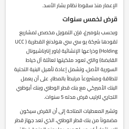
الإعمار منذ سقوط نظام بشار الأسد.
قرض لخمس سنوات
وبحسب بلومبرغ، فإن التمويل مخصص لمشاريع
تقودها شركة يو سي سي هولدنغ القطرية ( UCC
Holding) وذراعها الإنشائية (باور إنترناشيونال
القابضة) والتي تعود ملكيتها لعائلة آل خياط
السورية الأصل، وتشمل إعادة تأهيل البنية التحتية
للطاقة ومشروعاً مرتبطاً بالمطار، على أن يعمل
البنك الأميركي مع بنك قطر الوطني وبنك أبوظبي
التجاري لترتيب قرض مدته 5 سنوات.
وتشير المعطيات المتاحة إلى أن القرض سيكون
مضموناً من بنك قطر الوطني، الذي تعد جهاز قطر