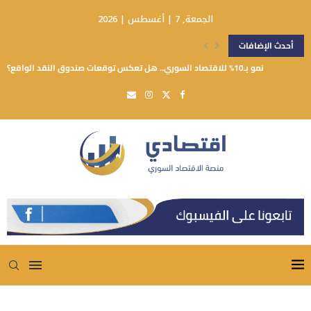
الجمعة, 7 | أغسطس | 2026
أحدث الإضافات
نمو بـ10% للاقتصاد السوري.. هل تعكس توقعات صندوق النقد الواقع؟