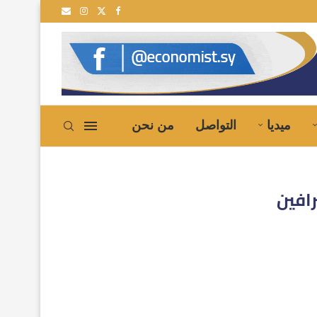
ية إلى سوريا
ميديا
التواصل
من نحن
افين