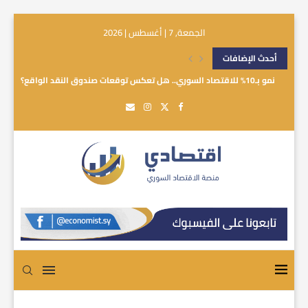
الجمعة, 7 | أغسطس | 2026
أحدث الإضافات
نمو بـ10% للاقتصاد السوري.. هل تعكس توقعات صندوق النقد الواقع؟