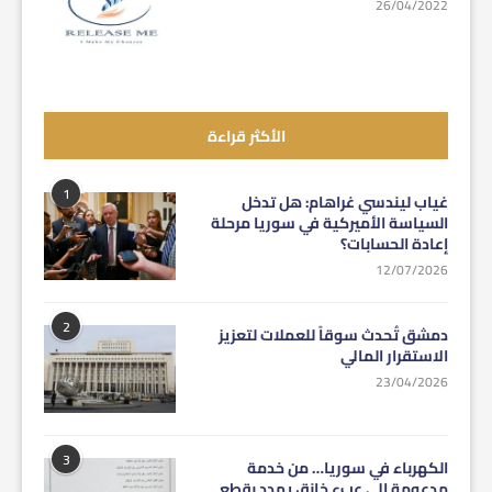
26/04/2022
الأكثر قراءة
1
غياب ليندسي غراهام: هل تدخل
السياسة الأميركية في سوريا مرحلة
إعادة الحسابات؟
12/07/2026
2
دمشق تُحدث سوقاً للعملات لتعزيز
الاستقرار المالي
23/04/2026
3
الكهرباء في سوريا… من خدمة
مدعومة إلى عبء خانق يهدد بقطع