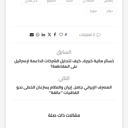
إسرائيل
اقتصادي
الأسد
التطبيع
بدل نقدي
دولار
سوريا
0 تعليقات
0
السابق
خسائر مالية كبيرة.. كيف تتحايل الشركات الداعمة لإسرائيل
على المقاطعة؟
التالي
المصرف الإيراني جاهز.. إيران والنظام يسرّعان الخطى نحو
اتفاقيات “عالقة”
مقالات ذات صلة