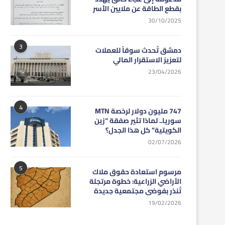
بقطع الطاقة عن ملايين الأسر
30/10/2025
3
دمشق تُحدث سوقاً للعملات
لتعزيز الاستقرار المالي
23/04/2026
4
747 مليون دولار لرخصة MTN
سوريا.. لماذا تثير صفقة “زين
الكويتية” كل هذا الجدل؟
02/07/2026
5
مرسوم استعادة حقوق ملاك
الأراضي الزراعية: خطوة مرتجلة
تُنذر بفوضى مجتمعية جديدة
19/02/2026