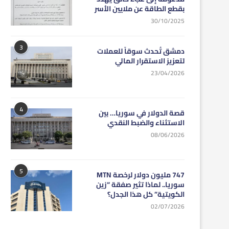
بقطع الطاقة عن ملايين الأسر
30/10/2025
3
دمشق تُحدث سوقاً للعملات
لتعزيز الاستقرار المالي
23/04/2026
4
قصة الدولار في سوريا… بين
الاستثناء والضبط النقدي
08/06/2026
5
747 مليون دولار لرخصة MTN
سوريا.. لماذا تثير صفقة “زين
الكويتية” كل هذا الجدل؟
02/07/2026