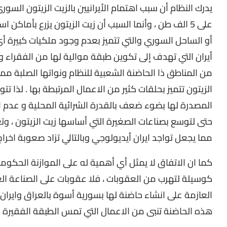
يدرك النظام أن سبب اهتمام الأيرانيين بالزيت الزيتون الس
على 5 الف طن ، وأنما السبب أن زيت الزيتون يزرع بأماك
أو الساحل السوري والتي تتميز بعدم وجود ملكيات كبيرة 
أيران التي تهدف إلى تكوين طبقة موالية لها من الفقراء و صغ
من المناطق ذا الحاضنة الشعبية للنظام ونواتها الصلبة مما
الزيتون تتميز بحلقات كثير من الاعمال المرتبطة بها . لذا ت
المصدرة لها بضوء ضعف بالقدرة الشرائية المحلية و عدم ال
حتى لتوسع بصناعات الصغيرة التي أساسها زيت الزيتون ، وت
مما يجعل تواجد ايران أيديولوجي وبالتالي تزاد صعوبة اخ
كما ان الاتفاق لا يمثل أي أهمية له على الموازنة الحكوم
كوسيلة لتهرب من العقوبات ، فلا عقوبات على الصناعة الغذ
العازمة على انشاء حاضنة لها بسورية أسوة بالعراق وايران و
هذه الحاضنة تنبى من الاعمال التي تمس الطبقة الفقيرة بال