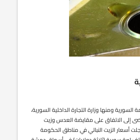
ة
السورية ومنها وزارة التجارة الداخلية السورية،
رجاته بتاريخ نوفمبر عام 2020 الذي أفضى إلى الاتفاق على مقايضة العدس وزيت
جلت أسعار الزيت النباتي في مناطق الحكومة
ورية ارتفاعًا لافتًا، إذ سجل سعر الليتر الواحد حوالي 13 ألف ليرة سورية (ثلاثة دولارات) في أسواق دمشق