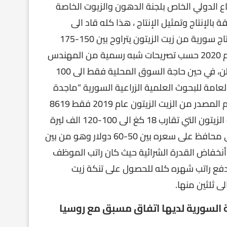
اع الدولي الخاص بلجنة الدهون والزيوت الخاصة
 ازمة حقيقة بالإنتاج وتمثيل الإنتاج ، هذا كله قاد الى
أنخفاض كمية الإنتاج من الزيت الزيتون المنتجة حيث كان إنتاج سورية من زيت الزيتون يتراوح بين 150-175
الف طن يستهلك بالسوق المحلية ما يقارب 75% ، ليصل عام 2020 حسب تصريحات شبه رسمية من المهندس
محمد حابو مدير مكتب الزيتون بوزارة الزراعة الى 16 الف طن، في حين حاجة السوق المحلية فقط الى 100
لعامة للبحوث العلمية الزراعية السورية “ماجدة
مفلح”، بحسبما نقلته صحيفة “الوطن” والتي أشارت إن حجم المصدر من الزيت الزيتون عام 2019 فقط 8619
طن ، وبضوء هذه الأرقام نجد تفسير أرتفاع سعر تنكة الزيت الزيتون التي تقارب 18 كغ الى 100-120 الف ليرة
وهنا لابد من الاشارة أن سعر تنكة زيت الزيتون بقي بسوري محافظ على سعره بين 50-60 دولار وهو من بين
نخفاض القدرة الشرائية حيث كان راتب الموظف
 يطّر الى دفع راتب شهره كله للحصول على تنكة زيت
ة السورية لديها اتفاق مسبق مع روسيا