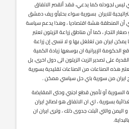
وري ليس لجودته كما يدعي، فقد أتقصر الاتفاق
ن استراتيجية للايران بسورية سواء بحلبأو ريف دمشق
أي أن المنطقة هشة اقتصاديا ، وهذا يدعم سياسة
ار التجار ، كما أن مناطق زراعة الزيتون تعتبر
 يمكن ايران من تغلغل بها و لا ننسى إن زراعة
توقع الحكومة الإيرانية ان بوسعها زيادة الكمية
قدرة على تصدير الزيت الزيتون الى دول اخرى، بل
عتبر هذه الصناعات من الصناعات تقليدية بسورية
راج ايران من سورية باي حل سياسي ممكن .
ة السورية أو تأمين قطع اجنبي وحتى المقايضة
ائية بسورية ، اي ان الاتفاق هو لصالح ايران
 اليمن والتي اثبتت جدوى ذلك ، وترى ايران ان
بداية.