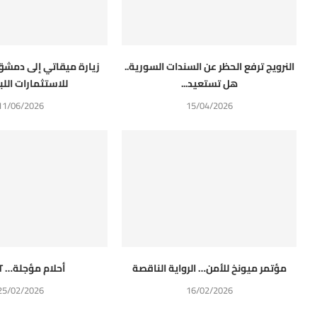
النرويج ترفع الحظر عن السندات السورية..
زيارة ميقاتي إلى دمشق
هل تستعيد...
للاستثمارات اللبنا
11/06/2026
15/04/2026
مؤتمر ميونخ للأمن… الرواية الناقصة
أحلام مؤجلة… SWIFT
25/02/2026
16/02/2026