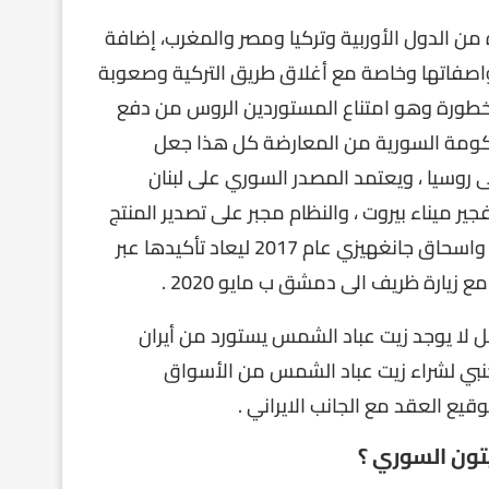
من الدول الأوربية وتركيا ومصر والمغرب، إضافة
واصفاتها وخاصة مع أغلاق طريق التركية وصعوبة
 الخطورة وهو امتناع المستوردين الروس من دفع
كومة السورية من المعارضة كل هذا جعل
روسيا ، ويعتمد المصدر السوري على لبنان
ير ميناء بيروت ، والنظام مجبر على تصدير المنتج
الى ايران نتيجة الاتفاق السابق الذي وقع بين عماد خميس واسحاق جانغهيزي عام 2017 ليعاد تأكيدها عبر
بل لا يوجد زيت عباد الشمس يستورد من أيران
جنبي لشراء زيت عباد الشمس من الأسواق
قيع العقد مع الجانب الايراني .
يتون السوري ؟