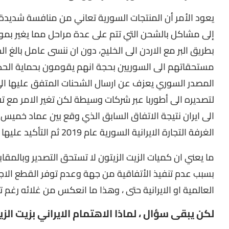
يعود الأمر أن المنتجات السورية تعاني من منافسة شديدة 
إلى مشاكل بالشحن التي تتم على عدة مراحل مما يغير بم
بطريق البر مع الاردن الى الخليج، دون ان ننسى عامل بالغ
مستحقاتهم الى السوريين بحجة انهم يقومون بحماية الح
المصدر السوري يعزف عن ارسال الشحنات المتفق عليها الى 
لتصديره الى أطوربا عبر شركات وسيطة لكن تغير الامر مع تفج
الغرفة التجارة الايرانية السورية عام 2019 ثم التأكيد عليها مع زيارة ظريف الى دمشق ب مايو 2020 .
ما يعني ان كميات الزيت الزيتون لا تستحق التصدير وبالمقا
بسبب عدم تنفيذ الأتفاقية من جهة وعدم توفر القطع الا
العالمية او الايرانية حتى ، وهذا ما انعكس من غلائه رغم تو
لكن يبقى سؤال ،
لماذا الاهتمام الايراني بزيت الز