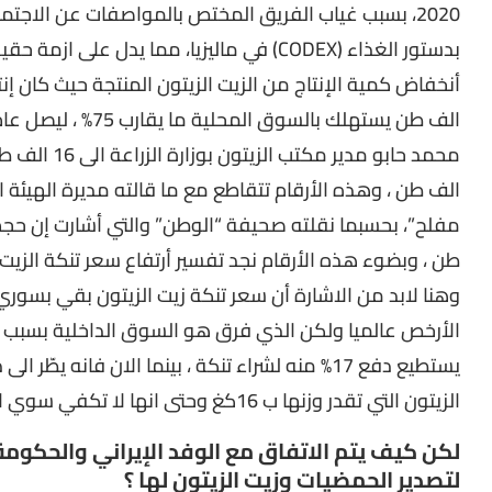
2020، بسبب غياب الفريق المختص بالمواصفات عن الاجتم
بدستور الغذاء (CODEX) في ماليزيا، مما يدل على
الف طن ، وهذه الأرقام تتقاطع مع ما قالته مديرة الهيئة ا
الأرخص عالميا ولكن الذي فرق هو السوق الداخلية بسبب أ
يستطيع دفع 17% منه لشراء تنكة ، بينما الان فانه
الزيتون التي تقدر وزنها ب 16كغ وحتى انها لا تكفي سوي الى ثلثين منها.
لكن كيف يتم الاتفاق مع الوفد الإيراني والحكوم
لتصدير الحمضيات وزيت الزيتون لها ؟