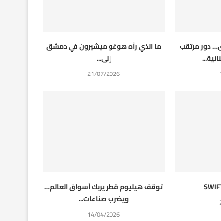
… دور مرتقب
ما الذي رآه هوغو ميشيرون في دمشق
نية...
إلى...
21/07/2026
توقف هيليوم قطر يربك أسواق العالم…
ويضرب صناعات...
14/04/2026