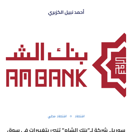
أحمد نبيل الكزبري
اقتصاد
اقتصاد محلي
سوريا.. شركة لـ”بنك الشام” تنبئ بتغييرات في سوق