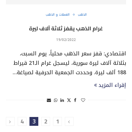
الذهب
العملات و الذهب
غرام الذهب يقفز ثلاثة آلاف ليرة
19/02/2022
اقتصادي: قفز سعر الذهب محلياً، يوم السبت،
بثلاثة آلاف ليرة سورية، ليسجل غرام الـ21 قيراط
188 ألف ليرة. وحددت الجمعية الحرفية لصياغة…
إقراء المزيد
4
3
2
1