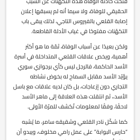
فتحت حادثة الوفاة هذه التكهّنات عن السبب
الحقيقي للوفاة، ولا سيما أنه لم يسبقها إعلان
إصابة القلعي بالفيروس التاجي، لذلك يبقى باب
التكهّنات مفتوحًا في غياب الأدلة القاطعة.
ولكن بعيدًا عن أسباب الوفاة، ثمّة ما هو أكثر
أهمية، ويخص علاقات القلعي المتداخلة في أسرة
الأسد الحاكمة، فالرجل ليس كأي برجوازي سوري
يؤيّد الأسد مقابل السماح له بخوض نشاطه
التجاري دون إزعاجات، بل كان لديه علاقات مع باسل
الأسد،، ثم انتقلت هذه العلاقة إلى ماهر الأسد
لاحقًا، وفقًا لمعلومات تُكشف للمرّة الأولى.
كما شكّل نادر القلعي وشقيقه سامر، ما يُشبه
“حارس البوابة” على عمل رامي مخلوف، ويبدو أن