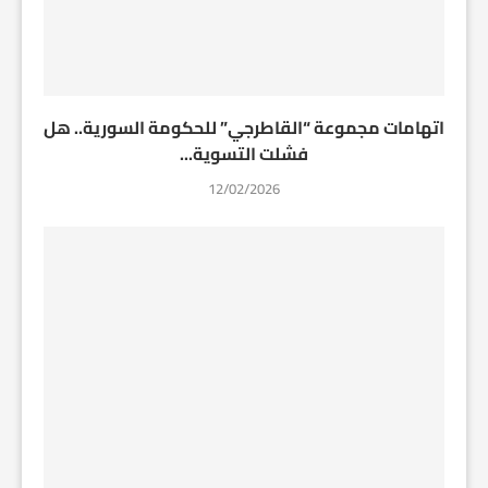
اتهامات مجموعة “القاطرجي” للحكومة السورية.. هل
فشلت التسوية...
12/02/2026