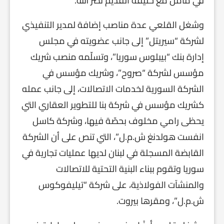
في مأمن مع حليفه القديم نصر الله.
وشغل القلعي عدة مناصب إضافة لمدير التنفيذي
لشركة “سيريتل” إلى جانب عضويته في مجلس
إدارة بنك “بيبلوس سوريا”، وتسلّمه منصب شريك
مؤسس لشركة “صروح”، وشريك مؤسس في
الشركة السورية لخدمات الاتصالات، إلى جانب عمله
كشريك مؤسس في شركة بنا للتطوير العقاري التي
يحظى رامي مخلوف بحصّة فيها، وشركة كاسل
انفست هولدنغ ش.م.ل”، التي تنص على أن الشركة
القابضة المسجلة في لبنان لديها عمليات تجارية في
سوريا وتقوم ببناء البنية التحتية للاتصالات
والمنشآت الفولاذية، على شركة “تيليفوكوس
ش.م.ل”، ومقرها بيروت.