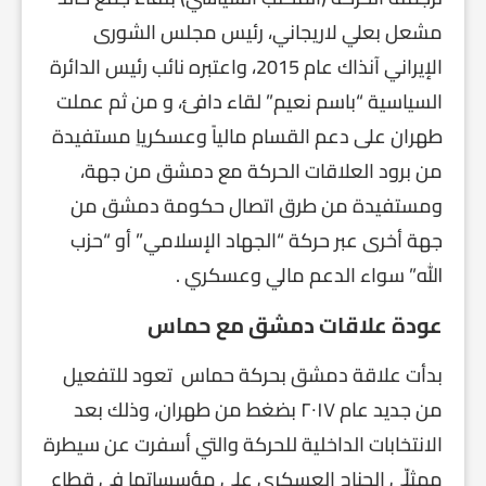
مشعل بعلي لاريجاني، رئيس مجلس الشورى
الإيراني آنذاك عام 2015، واعتبره نائب رئيس الدائرة
السياسية “باسم نعيم” لقاء دافئ، و من ثم عملت
طهران على دعم القسام مالياً وعسكرياِ مستفيدة
من برود العلاقات الحركة مع دمشق من جهة،
ومستفيدة من طرق اتصال حكومة دمشق من
جهة أخرى عبر حركة “الجهاد الإسلامي” أو “حزب
الله” سواء الدعم مالي وعسكري .
عودة علاقات دمشق مع حماس
بدأت علاقة دمشق بحركة حماس تعود للتفعيل
من جديد عام ٢٠١٧ بضغط من طهران، وذلك بعد
الانتخابات الداخلية للحركة والتي أسفرت عن سيطرة
ممثلّي الجناح العسكري على مؤسساتها في قطاع