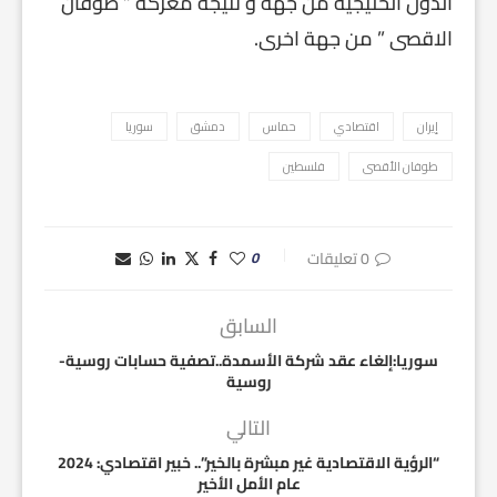
الدول الخليجية من جهة و نتيجة معركة ” طوفان
الاقصى ” من جهة اخرى.
إيران
اقتصادي
حماس
دمشق
سوريا
طوفان الأقصى
فلسطين
0 تعليقات
0
السابق
سوريا:إلغاء عقد شركة الأسمدة..تصفية حسابات روسية-
روسية
التالي
“الرؤية الاقتصادية غير مبشرة بالخير”.. خبير اقتصادي: 2024
عام الأمل الأخير