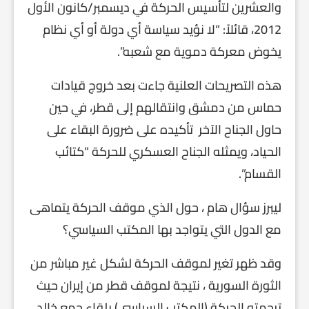
والعشرين لتأسيس الحركة في ديسمبر/كانون الأول
2012، قائلاً: “لا نؤيد سياسة أي دولة أو أي نظام
يخوض معركة دموية مع شعبه”.
هذه التصريحات العلنية جاءت بعد خروج قيادات
حماس من دمشق وانتقالهم إلى قطر، في حين
حاول الجناح الآخر تأكيده على ضرورة البقاء على
الحياد، ويمثله الجناح العسكري للحركة “كتائب
القسام”.
ليبرز سؤال هام ، حول الذي موقف الحركة يتماهى
مع الدول التي يتواجد بها المكتب السياسي؟
وقد ظهر تغير لموقف الحركة لشكل غير مباشر من
الثورة السورية ، نتيجة لموقف قطر من إيران حيث
ترجمته الحركة (المكتب السياسي) بلقاء جمع خالد