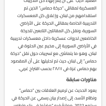
العقيد أديب على أن يتم إنهاء كل التدريبات
العسكرية لمقاتلي “حركة حماس” الذين تم
استقدامهم من لبنان، وإغلاق كل المعسكرات
التدريبية الخاصة بمقاتلي الحركة على الأراضي
السورية، ونقل كل المقاتلين التابعين للحركة
الخاضعين لدروات عسكرية داخل معسكرات تدريبية
في الأراضي السورية إلى مخيم عين الحلوة في
لبنان، وهو ما يتماشى مع تسريبات حول نقل “حركة
حماس” إلى لبنان، حيث تم تحليلها على أن المقصود
بهم حماس غزة في ٢٨/١١ بحسب اقتراح غربي.
مناورات سابقة
يعود الحديث عن ترميم العلاقات بين “حماس”
ونظام الأسد، إلى إصدار بيان رسمي عن الحركة في
سبتمبر 2022، معلنةً فيه “مضيّها في بناء وتطوير