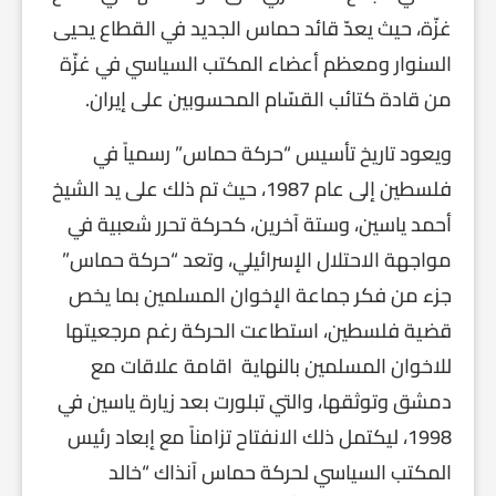
غزّة، حيث يعدّ قائد حماس الجديد في القطاع يحيى
السنوار ومعظم أعضاء المكتب السياسي في غزّة
من قادة كتائب القسّام المحسوبين على إيران.
ويعود تاريخ تأسيس “حركة حماس” رسمياً في
فلسطين إلى عام 1987، حيث تم ذلك على يد الشيخ
أحمد ياسين، وستة آخرين، كحركة تحرر شعبية في
مواجهة الاحتلال الإسرائيلي، وتعد “حركة حماس”
جزء من فكر جماعة الإخوان المسلمين بما يخص
قضية فلسطين، استطاعت الحركة رغم مرجعيتها
للاخوان المسلمين بالنهاية اقامة علاقات مع
دمشق وتوثقها، والتي تبلورت بعد زيارة ياسين في
1998، ليكتمل ذلك الانفتاح تزامناً مع إبعاد رئيس
المكتب السياسي لحركة حماس آنذاك “خالد