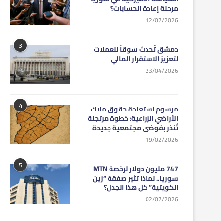
مرحلة إعادة الحسابات؟
12/07/2026
3
دمشق تُحدث سوقاً للعملات
لتعزيز الاستقرار المالي
23/04/2026
4
مرسوم استعادة حقوق ملاك
الأراضي الزراعية: خطوة مرتجلة
تُنذر بفوضى مجتمعية جديدة
19/02/2026
5
747 مليون دولار لرخصة MTN
سوريا.. لماذا تثير صفقة “زين
الكويتية” كل هذا الجدل؟
02/07/2026