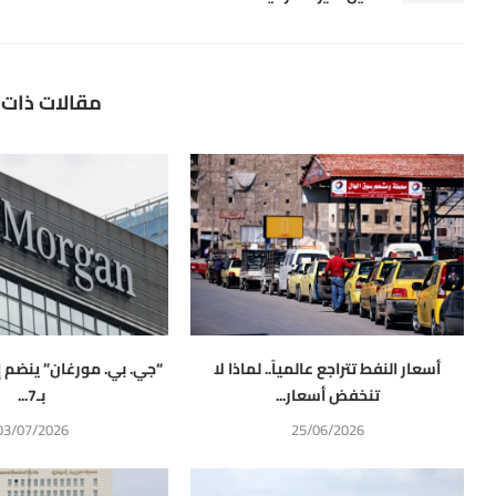
مقالات ذات 
أسعار النفط تتراجع عالمياً.. لماذا لا
“جي. بي. مورغان” ينضم 
تنخفض أسعار...
بـ7...
03/07/2026
25/06/2026