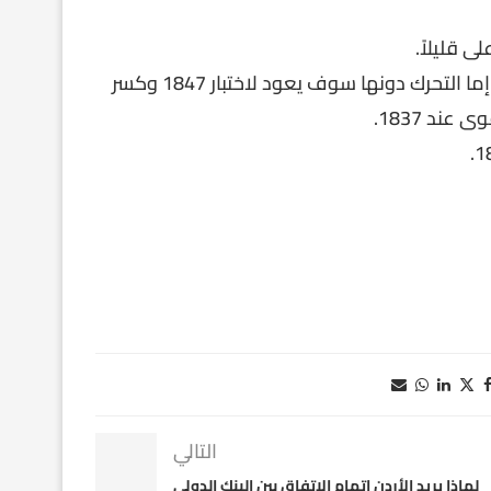
ى قليلاً.
إعادة اختبار للنقطة 1859 وفي حال اجتازها يستدعي 1870 إما التحرك دونها سوف يعود لاختبار 1847 وكسر
د 1837.
التالي
لماذا يريد الأردن إتمام الاتفاق بين البنك الدولي